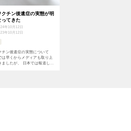
ワクチン後遺症の実態が明
なってきた
024年10月12日
023年10月12日
クチン後遺症の実態について
では早くからメディアも取り上
きましたが、 日本では報道しな
貫かれていました。 しかしイー
がtwitter （X）を買収してく
で、日本にも言論の […]