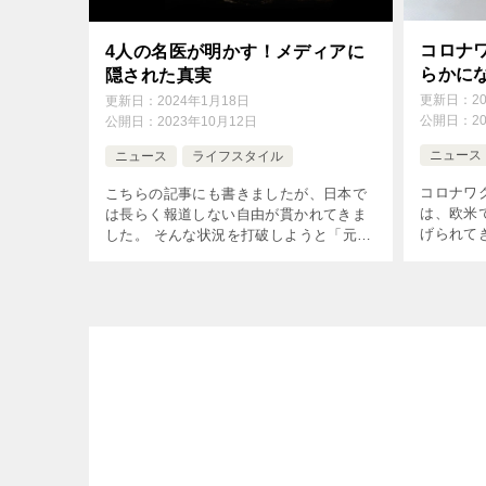
コロナ
4人の名医が明かす！メディアに
らかに
隠された真実
更新日：
2
更新日：
2024年1月18日
公開日：
2
公開日：
2023年10月12日
ニュース
ニュース
ライフスタイル
コロナワ
こちらの記事にも書きましたが、日本で
は、欧米
は長らく報道しない自由が貫かれてきま
げられて
した。 そんな状況を打破しようと「元気
い自由が
の学校」は、以下の理念のもとスタート
ロンマスク
しました。 スポンサーを有しないメディ
れたおかげ
アとして9年前にスタート 健康の原理
[…]