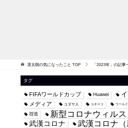
凛太朗の気になったこと
TOP
「2023年」の記事
タグ
イ
FIFAワールドカップ
Huawei
メディア
ユダヤ人
ユネスコ
ワールド
新型コロナウィルス
捏造
武漢コロナ（
武漢コロナ