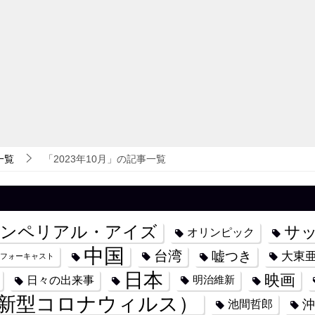
一覧
「2023年10月」の記事一覧
ンペリアル・アイズ
サ
オリンピック
中国
台湾
嘘つき
大東
フォーキャスト
日本
映画
日々の出来事
明治維新
新型コロナウィルス）
沖
池間哲郎