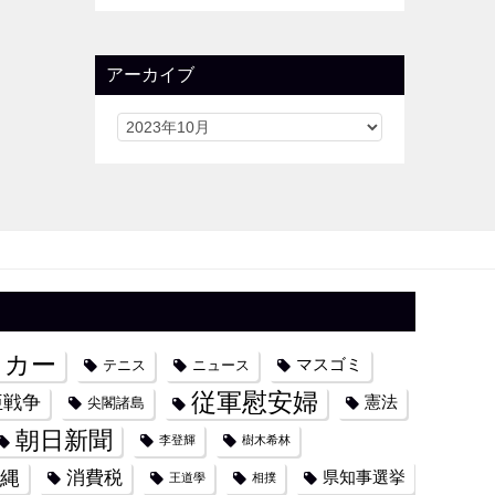
アーカイブ
ッカー
マスゴミ
テニス
ニュース
従軍慰安婦
亜戦争
憲法
尖閣諸島
朝日新聞
李登輝
樹木希林
縄
消費税
県知事選挙
王道學
相撲