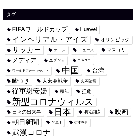
タグ
FIFAワールドカップ
Huawei
インペリアル・アイズ
オリンピック
サッカー
マスゴミ
テニス
ニュース
メディア
ユダヤ人
ユネスコ
中国
台湾
ワールドフォーキャスト
嘘つき
大東亜戦争
尖閣諸島
従軍慰安婦
捏造
憲法
新型コロナウィルス
日本
映画
日々の出来事
明治維新
朝日新聞
李登輝
樹木希林
武漢コロナ