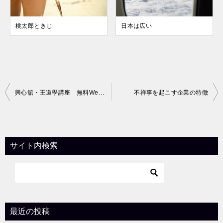
桃太郎ときじ
日本は広い
投
興心舘・王道學講座 無料Webセミナー
不祥事を起こす企業の特徴
稿
ナ
ビ
サイト内検索
ゲ
ー
シ
ョ
最近の投稿
ン