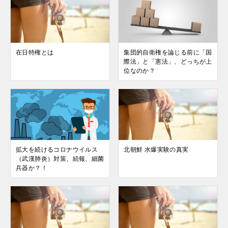
在日特権とは
集団的自衛権を論じる前に「国
際法」と「憲法」、どっちが上
位なのか？
拡大を続けるコロナウイルス
北朝鮮 水爆実験の真実
（武漢肺炎）対策、続報、細菌
兵器か？！