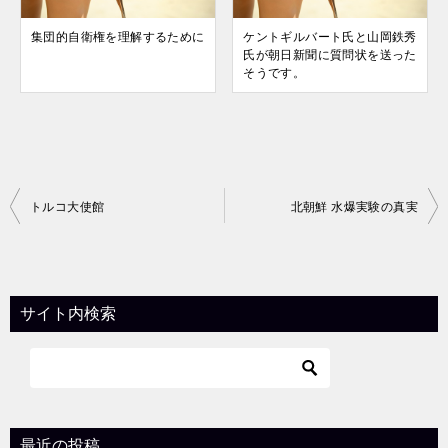
集団的自衛権を理解するために
ケントギルバート氏と山岡鉄秀
氏が朝日新聞に質問状を送った
そうです。
投
トルコ大使館
北朝鮮 水爆実験の真実
稿
ナ
ビ
サイト内検索
ゲ
ー
シ
ョ
最近の投稿