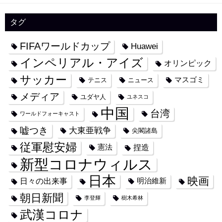
タグ
FIFAワールドカップ
Huawei
インペリアル・アイズ
オリンピック
サッカー
マスゴミ
テニス
ニュース
メディア
ユダヤ人
ユネスコ
中国
台湾
ワールドフォーキャスト
嘘つき
大東亜戦争
尖閣諸島
従軍慰安婦
捏造
憲法
新型コロナウィルス
日本
映画
日々の出来事
明治維新
朝日新聞
李登輝
樹木希林
武漢コロナ