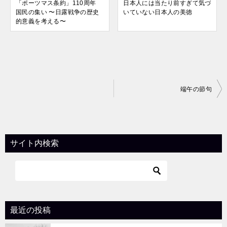
「ポーツマス条約」110周年
日本人には当たり前すぎて気づ
国民の集い 〜日露戦争の歴史
いていない日本人の美徳
的意義を考える〜
投
端午の節句
稿
ナ
ビ
サイト内検索
ゲ
ー
シ
ョ
最近の投稿
ン