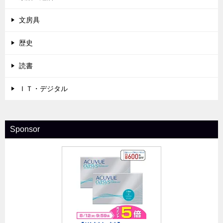
文房具
歴史
読書
ＩＴ・デジタル
Sponsor