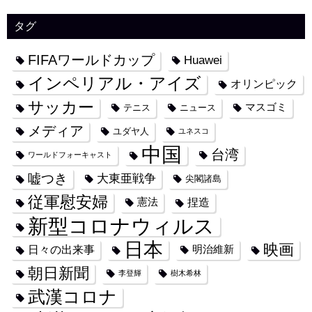
タグ
FIFAワールドカップ
Huawei
インペリアル・アイズ
オリンピック
サッカー
マスゴミ
テニス
ニュース
メディア
ユダヤ人
ユネスコ
中国
台湾
ワールドフォーキャスト
嘘つき
大東亜戦争
尖閣諸島
従軍慰安婦
捏造
憲法
新型コロナウィルス
日本
映画
日々の出来事
明治維新
朝日新聞
李登輝
樹木希林
武漢コロナ