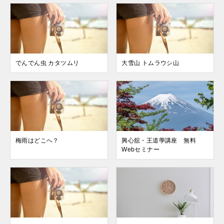
でんでん虫 カタツムリ
大雪山 トムラウシ山
梅雨はどこへ？
興心舘・王道學講座 無料
Webセミナー