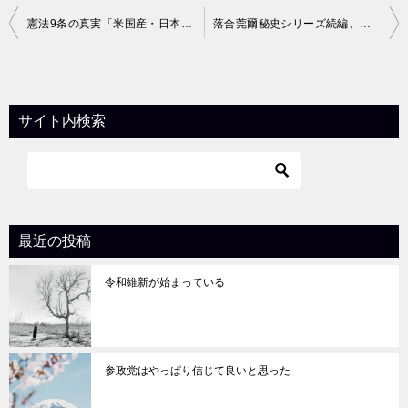
投
憲法9条の真実「米国産・日本国憲法の正体」
落合莞爾秘史シリーズ続編、販売されます。
稿
ナ
ビ
サイト内検索
ゲ
ー
シ
ョ
最近の投稿
ン
令和維新が始まっている
参政党はやっぱり信じて良いと思った