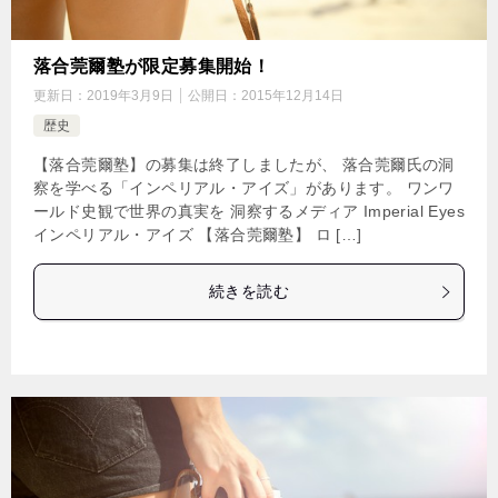
落合莞爾塾が限定募集開始！
更新日：
2019年3月9日
公開日：
2015年12月14日
歴史
【落合莞爾塾】の募集は終了しましたが、 落合莞爾氏の洞
察を学べる「インペリアル・アイズ」があります。 ワンワ
ールド史観で世界の真実を 洞察するメディア Imperial Eyes
インペリアル・アイズ 【落合莞爾塾】 ロ […]
続きを読む