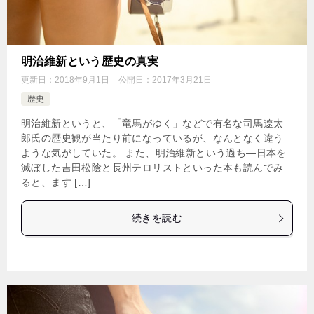
明治維新という歴史の真実
更新日：
2018年9月1日
公開日：
2017年3月21日
歴史
明治維新というと、「竜馬がゆく」などで有名な司馬遼太
郎氏の歴史観が当たり前になっているが、なんとなく違う
ような気がしていた。 また、明治維新という過ち―日本を
滅ぼした吉田松陰と長州テロリストといった本も読んでみ
ると、ます […]
続きを読む