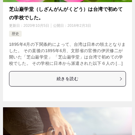
芝山巌学堂（しざんがんがくどう）は台湾で初めて
の学校でした。
更新日：
2020年10月5日
公開日：
2016年2月3日
歴史
1895年4月の下関条約によって、台湾は日本の領土となりま
した。 その直後の1895年6月、文部省の官僚の伊沢修二が
開いた「芝山巌学堂」 「芝山巌学堂」は台湾で初めての学
校でした。 その学校に日本から派遣された以下６人の […]
続きを読む