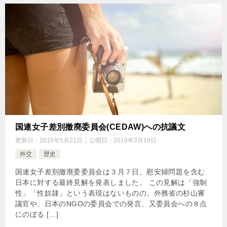
国連女子差別撤廃委員会(CEDAW)への抗議文
更新日：
2016年5月21日
公開日：
2016年3月19日
外交
歴史
国連女子差別撤廃委委員会は３月７日、慰安婦問題を含む
日本に対する最終見解を発表しました。 この見解は「強制
性」「性奴隷」という表現はないものの、外務省の杉山審
議官や、日本のNGOの委員会での発言、又委員会への８点
にのぼる […]