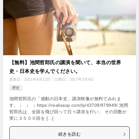
【無料】池間哲郎氏の講演を聞いて、本当の世界
史・日本史を学んでください。
更新日：
2021年8月12日
公開日：
2017年2月4日
歴史
池間哲郎氏の「感動の日本史」講演映像が無料でみれま
す。 ↓ ↓ ↓ https://realisasp.com/lp/43709/979949/ 池間
哲郎氏は、全国を飛び回って日々講演を行い、 その回数が
実に３５００回を […]
続きを読む