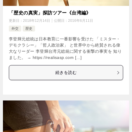
「歴史の真実」探訪ツアー《台湾編》
更新日：
2018年12月14日
公開日：
2016年6月11日
外交
歴史
李登輝元総統は日本教育に一番影響を受けた 「ミスター・
デモクラシー」「哲人政治家」 と世界中から絶賛される偉
大なリーダー 李登輝台湾元総統に関する衝撃の事実を 知り
ました。 → https://realisasp.com […]
続きを読む