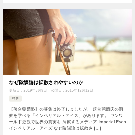
なぜ陰謀論は拡散されやすいのか
更新日：
2019年3月9日
公開日：
2015年12月12日
歴史
【落合莞爾塾】の募集は終了しましたが、 落合莞爾氏の洞
察を学べる「インペリアル・アイズ」があります。 ワンワ
ールド史観で世界の真実を 洞察するメディア Imperial Eyes
インペリアル・アイズ なぜ陰謀論は拡散さ […]