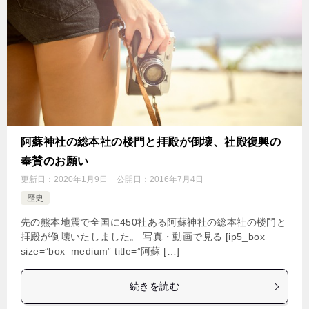
阿蘇神社の総本社の楼門と拝殿が倒壊、社殿復興の
奉賛のお願い
更新日：
2020年1月9日
公開日：
2016年7月4日
歴史
先の熊本地震で全国に450社ある阿蘇神社の総本社の楼門と
拝殿が倒壊いたしました。 写真・動画で見る [ip5_box
size=”box–medium” title=”阿蘇 […]
続きを読む