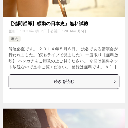
【池間哲郎】感動の日本史』無料試聴
更新日：
2021年8月12日
公開日：
2016年8月5日
歴史
号泣必至です。 ２０１４年５月６日、 渋谷である講演会が
行われました。(僕もライブで見ました） 一度限り【無料放
映】 ハンカチをご用意の上ご覧ください。 今回は無料ネッ
ト放送なので是非ご覧ください。 登録は無料です。 h […]
続きを読む