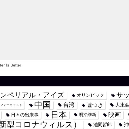
er Is Better
ンペリアル・アイズ
サ
オリンピック
中国
台湾
嘘つき
大東
フォーキャスト
日本
映画
日々の出来事
明治維新
新型コロナウィルス）
沖
池間哲郎