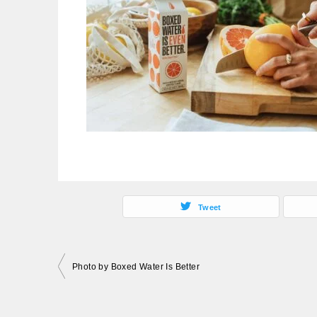
Tweet
投
Photo by Boxed Water Is Better
稿
ナ