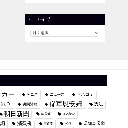
アーカイブ
ッカー
マスゴミ
テニス
ニュース
従軍慰安婦
亜戦争
憲法
尖閣諸島
朝日新聞
李登輝
樹木希林
縄
消費税
県知事選挙
王道學
相撲