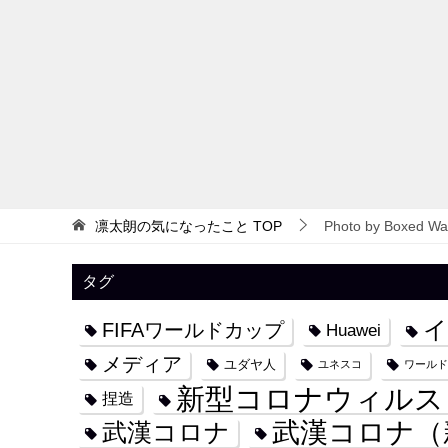
凛太朗の気になったこと
TOP
Photo by Boxed Wat
タグ
イ
FIFAワールドカップ
Huawei
メディア
ユダヤ人
ユネスコ
ワールド
新型コロナウィルス
捏造
武漢コロナ（
武漢コロナ