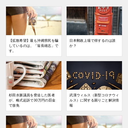
【拡散希望】最も沖縄県民を騙
日本郵政上場で得するのは誰
しているのは、「翁長雄志」で
か？
す。
杉田水脈議員を脅迫した医者
武漢ウィルス（新型コロナウィ
が、略式起訴で30万円の罰金
ルス）に関する困りごと解決情
で放免
報