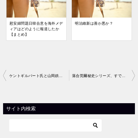
慰安婦問題日韓合意を海外メデ
明治維新は善か悪か？
ィアはどのように報道したか
【まとめ】
投
ケントギルバート氏と山岡鉄秀氏が朝日新聞に質問状を送った件、その3
落合莞爾秘史シリーズ、すでに絶版になった書籍もあります。
稿
ナ
ビ
サイト内検索
ゲ
ー
シ