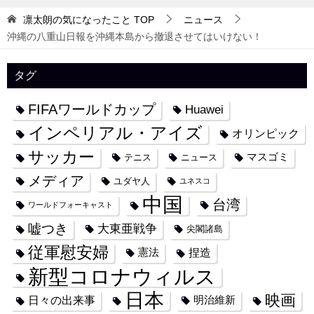
凛太朗の気になったこと
TOP
ニュース
沖縄の八重山日報を沖縄本島から撤退させてはいけない！
タグ
FIFAワールドカップ
Huawei
インペリアル・アイズ
オリンピック
サッカー
マスゴミ
テニス
ニュース
メディア
ユダヤ人
ユネスコ
中国
台湾
ワールドフォーキャスト
嘘つき
大東亜戦争
尖閣諸島
従軍慰安婦
捏造
憲法
新型コロナウィルス
日本
映画
日々の出来事
明治維新