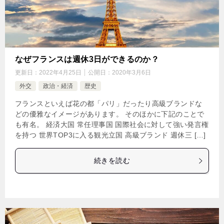
なぜフランスは週休3日ができるのか？
更新日：
2022年4月25日
公開日：
2020年3月6日
外交
政治・経済
歴史
フランスといえば花の都「パリ」だったり高級ブランドな
どの優雅なイメージがあります。 そのほかに下記のことで
も有名。 経済大国 常任理事国 国際社会に対して強い発言権
を持つ 世界TOP3に入る観光立国 高級ブランド 週休三 […]
続きを読む