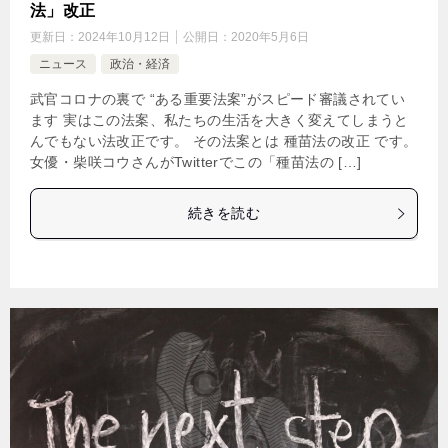
法」改正
更新日：
2024年10月12日
公開日：
2020年5月6日
ニュース
政治・経済
武官コロナの裏で “ある重要法案”がスピード審議されてい
ます 実はこの法案、私たちの生活を大きく変えてしまうと
んでもない法改正です。 その法案とは 種苗法の改正 です。
女優・柴咲コウさんがTwitterでこの「種苗法の […]
続きを読む