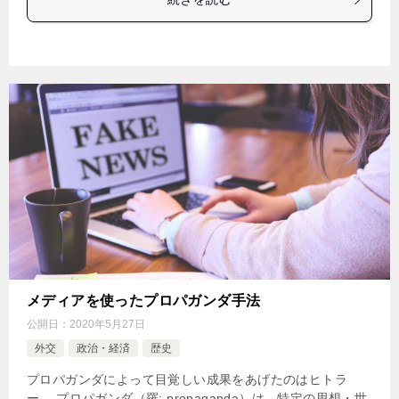
メディアを使ったプロパガンダ手法
公開日：
2020年5月27日
外交
政治・経済
歴史
プロパガンダによって目覚しい成果をあげたのはヒトラ
ー。 プロパガンダ（羅: propaganda）は、特定の思想・世