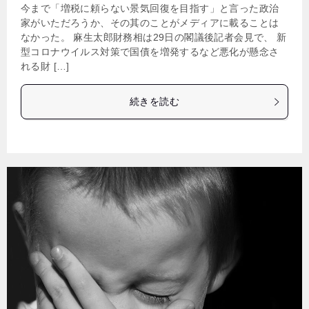
今まで「増税に頼らない景気回復を目指す」と言った政治
家がいただろうか、その其のことがメディアに載ることは
なかった。 麻生太郎財務相は29日の閣議後記者会見で、 新
型コロナウイルス対策で国債を増発するなど悪化が懸念さ
れる財 […]
続きを読む