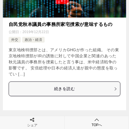
自民党秋本議員の事務所家宅捜索が意味するもの
公開日：
2019年12月22日
外交
政治・経済
東京地検特捜部とは、アメリカGHGが作った組織。 その東
京地検特捜部がIRの誘致に対して中国企業と関連のあった
秋元議員の事務所を捜索したと言う事は、米中経済戦争の
影響です。 安倍総理や日本の経済人達が親中の態度を取っ
てい […]
続きを読む
TOPへ
シェア