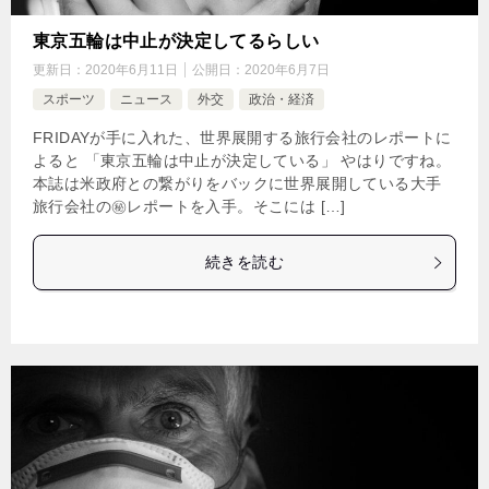
東京五輪は中止が決定してるらしい
更新日：
2020年6月11日
公開日：
2020年6月7日
スポーツ
ニュース
外交
政治・経済
FRIDAYが手に入れた、世界展開する旅行会社のレポートに
よると 「東京五輪は中止が決定している」 やはりですね。
本誌は米政府との繋がりをバックに世界展開している大手
旅行会社の㊙︎レポートを入手。そこには […]
続きを読む