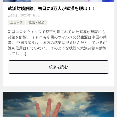
武漢封鎖解除、初日に6万人が武漢を脱出！！
公開日：
2020年4月8日
ニュース
政治・経済
新型コロナウィルスで都市封鎖されていた武漢が無謀にも
封鎖を解除。 そもそも今回のウィルスの発生源は中国の武
漢。 中国共産党は、国内の感染は抑え込んだとしているが
誰も信用はしていない。 そのような状況で武漢封鎖を解除
してし […]
続きを読む