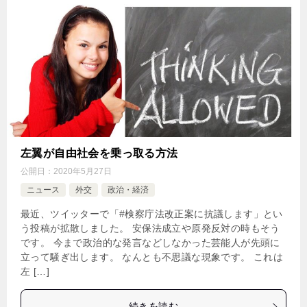
左翼が自由社会を乗っ取る方法
公開日：
2020年5月27日
ニュース
外交
政治・経済
最近、ツイッターで「#検察庁法改正案に抗議します」とい
う投稿が拡散しました。 安保法成立や原発反対の時もそう
です。 今まで政治的な発言などしなかった芸能人が先頭に
立って騒ぎ出します。 なんとも不思議な現象です。 これは
左 […]
続きを読む